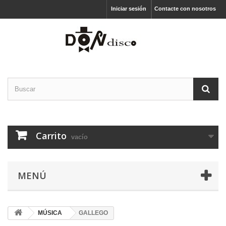
Iniciar sesión
Contacte con nosotros
Carrito
vacío
MENÚ
MÚSICA
GALLEGO