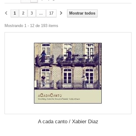
1
2
3
...
17
Mostrar todos
Mostrando 1 - 12 de 193 items
A cada canto / Xabier Diaz