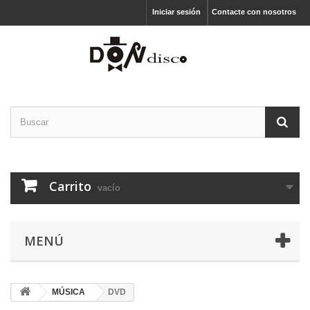
Iniciar sesión
Contacte con nosotros
Carrito
vacío
MENÚ
MÚSICA
DVD