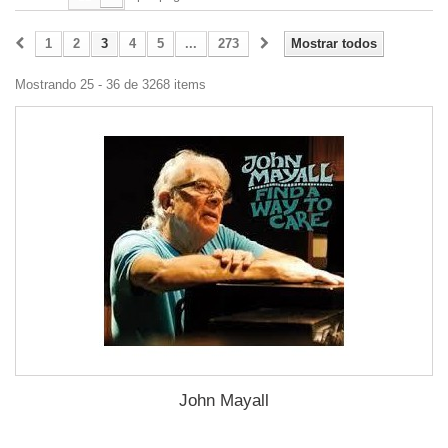
1
2
3
4
5
...
273
Mostrar todos
Mostrando 25 - 36 de 3268 items
John Mayall