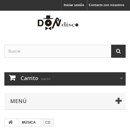
Iniciar sesión
Contacte con nosotros
Carrito
vacío
MENÚ
MÚSICA
CD