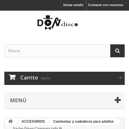
Iniciar sesión
Contacte con nosotros
Carrito
vacío
MENÚ
ACCESORIOS
Camisetas y sudaderas para adultos
Sacho Dixen Camiseta talla M