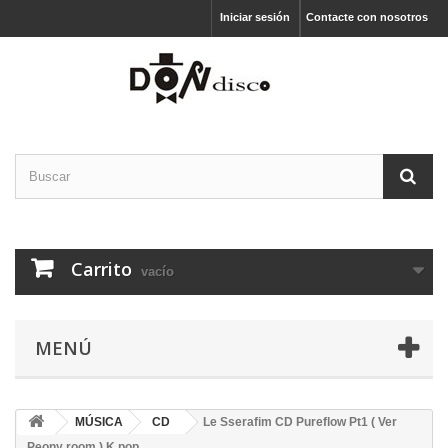
Iniciar sesión
Contacte con nosotros
Carrito
vacío
MENÚ
MÚSICA
CD
Le Sserafim CD Pureflow Pt1 ( Ver
Peony room ) K pop