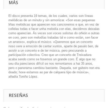
MÁS
El disco presenta 19 temas, de los cuales, varios son líneas
melódicas de un minuto y sin armonizar. «Son esas pequenas
liñas melódicas que aparecen nos cancioneiros e que, en vez de
collelas todas e facer unha melodía con elas, decidimos deixalas
como aparecían. Ás veces son voces solistas do orfeón e outras
en coro, pero son melodías tratadas tal e como están, sen facer
un arranxo», explica el músico. «Queremos que un concerto
noso xere a emoción de cantar xuntos, aparte de pasalo ben, de
asistir a un concerto e de ter música, pero procurando a
participación colectiva. Creo que un concerto de Treixadura
acaba sendo como se fosemos un grande coro. É algo que no
seu día parecíanos difícil se nos remontamos a hai 35 anos,
pero o panorama cambiou bastante. Daquela, ser gaiteiro non era
doado; hoxe estamos ao par de calquera tipo de música»,
añadía Toniño López.
RESEÑAS