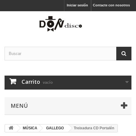
Iniciar sesión
Contacte con nosotros
Carrito
vacío
MENÚ
MÚSICA
GALLEGO
Treixadura CD Portalén