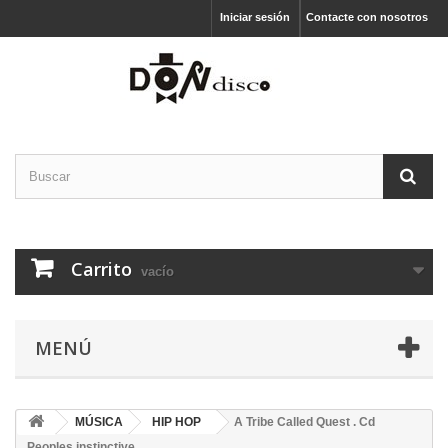
Iniciar sesión
Contacte con nosotros
Carrito
vacío
MENÚ
MÚSICA
HIP HOP
A Tribe Called Quest . Cd
Peoples instinctive..