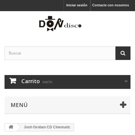
Iniciar sesión
Contacte con nosotros
Carrito
vacío
MENÚ
Josh Groban CD Cinematic