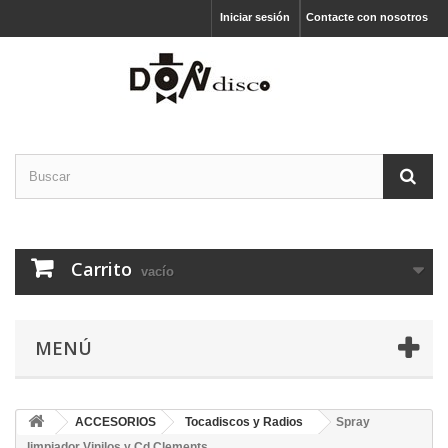
Iniciar sesión
Contacte con nosotros
Carrito
vacío
MENÚ
ACCESORIOS
Tocadiscos y Radios
Spray
limpiador Vinilos y Cd Clements